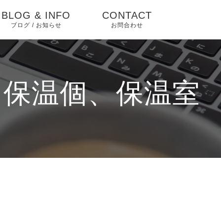
BLOG & INFO
CONTACT
ブログ / お知らせ
お問合わせ
入荷情報
INFORMATION
、保温個、保温室
クワガタ blog
カブトムシ blog
binodulosus
antaeus
curvidens