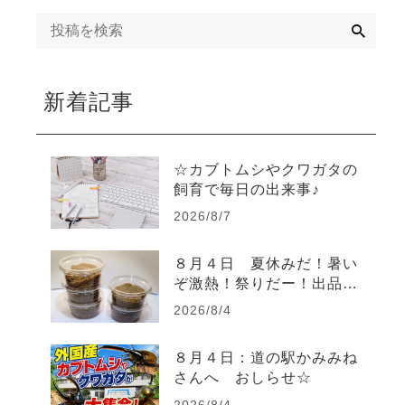
検
索
菌糸について
コバエやダニ対策
新着記事
初心者編 Q&A
☆カブトムシやクワガタの
店長のブログ
飼育で毎日の出来事♪
2026/8/7
８月４日 夏休みだ！暑い
ぞ激熱！祭りだー！出品祭
り！ヤフオク！ヤフーショ
2026/8/4
ッピングで出品祭り開催
中！
８月４日：道の駅かみみね
さんへ おしらせ☆
2026/8/4