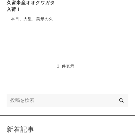
久留米産オオクワガタ
入荷！
本日、大型、美形の久留
米市産オオクワガタが入荷
しました。 とてもバラン
スが取れたフォルム・・・
1 件表示
検
索
新着記事