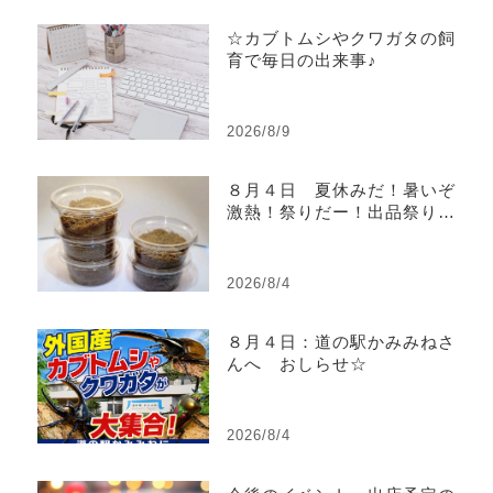
☆カブトムシやクワガタの飼
育で毎日の出来事♪
2026/8/9
８月４日 夏休みだ！暑いぞ
激熱！祭りだー！出品祭り！
ヤフオク！ヤフーショッピン
グで出品祭り開催中！
2026/8/4
８月４日：道の駅かみみねさ
んへ おしらせ☆
2026/8/4