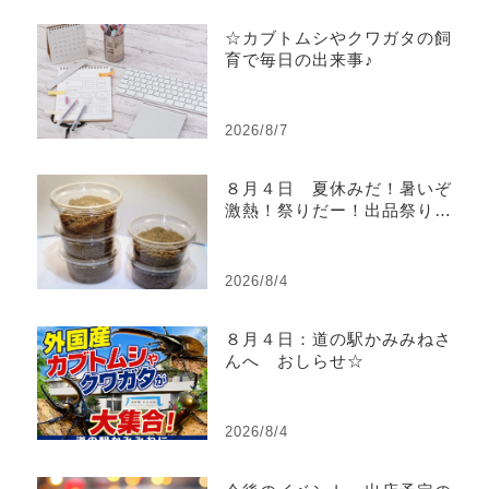
☆カブトムシやクワガタの飼
育で毎日の出来事♪
2026/8/7
８月４日 夏休みだ！暑いぞ
激熱！祭りだー！出品祭り！
ヤフオク！ヤフーショッピン
グで出品祭り開催中！
2026/8/4
８月４日：道の駅かみみねさ
んへ おしらせ☆
2026/8/4