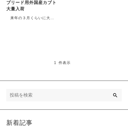
ブリード用外国産カブト
大量入荷
来年の３月くらいに大量
にいろんな種類の幼虫が欲
しいと依頼があり、まずは
外国産カブトムシの成虫を
か・・・
1 件表示
検
索
新着記事