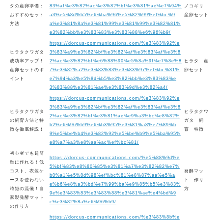
タの産卵準備：
83%af%e3%82%ac%e3%82%bf%e3%81%ae%e7%94%
ノコギリ
おすすめセット
a3%e5%8d%b5%e6%ba%96%e5%82%99%ef%bc%9
産卵セット
方法
a%e3%81%8a%e3%81%99%e3%81%99%e3%82%81%
e3%82%bb%e3%83%83%e3%83%88%e6%96%b9/
https://dorcus-communications.com/%e3%83%92%e
ヒラタクワガタ
3%83%a9%e3%82%bf%e3%82%af%e3%83%af%e3%8
成功率アップ！
2%ac%e3%82%bf%e6%88%90%e5%8a%9f%e7%8e%8
ヒラタ 産
産卵セットのポ
7%e3%82%a2%e3%83%83%e3%83%97%ef%bc%81%
卵セット
イント
e7%94%a3%e5%8d%b5%e3%82%bb%e3%83%83%e
3%83%88%e3%81%ae%e3%83%9d%e3%82%a4/
https://dorcus-communications.com/%e3%83%92%e
3%83%a9%e3%82%bf%e3%82%af%e3%83%af%e3%8
ヒラタクワガタ
ヒラタクワ
2%ac%e3%82%bf%e3%81%ae%e9%a3%bc%e8%82%
の飼育方法と特
ガタ 飼
b2%e6%96%b9%e6%b3%95%e3%81%a8%e7%89%b
徴を徹底解説！
育 特徴
9%e5%be%b4%e3%82%92%e5%be%b9%e5%ba%95%
e8%a7%a3%e8%aa%ac%ef%bc%81/
初心者でも超簡
https://dorcus-communications.com/%e5%88%9d%e
単に作れる！低
5%bf%83%e8%80%85%e3%81%a7%e3%82%82%e7%
コスト、衣装ケ
発酵マッ
b0%a1%e5%8d%98%ef%bc%81%e8%87%aa%e5%a
ースを使わない
ト 作り
e%b6%e8%a3%bd%e7%99%ba%e9%85%b5%e3%83%
時短の流儀！自
方
9e%e3%83%83%e3%83%88%e3%81%ae%e4%bd%9
家製発酵マット
c%e3%82%8a%e6%96%b9/
の作り方
https://dorcus-communications.com/%e3%83%8b%e