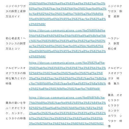
3%82%b8%e3%82%a4%e3%83%ad%e3%82%af%e3%
ニジイロクワガ
ニジイロク
83%af%e3%82%ac%e3%82%bf%e3%81%ae%e9%a3%
タの飼育と産卵
ワガタ 飼
bc%e8%82%b2%e3%81%a8%e7%94%a3%e5%8d%b
方法ガイド
育 産卵
5%e6%96%b9%e6%b3%95%e3%82%ac%e3%82%a4%
e3%83%89/
https://dorcus-communications.com/%e5%88%9d%e
5%bf%83%e8%80%85%e5%bf%85%e8%a6%8b%ef%b
初心者必見！ヘ
ヘラクレ
c%81%e3%83%98%e3%83%a9%e3%82%af%e3%83%
ラクレスの飼育
ス 飼育
ac%e3%82%b9%e3%81%ae%e9%a3%bc%e8%82%b
方法とコツ
初心者
2%e6%96%b9%e6%b3%95%e3%81%a8%e3%82%b3%
e3%83%84/
https://dorcus-communications.com/%e3%82%af%e
クルビデンスオ
3%83%ab%e3%83%93%e3%83%87%e3%83%b3%e3%
クルビデン
オクワガタの独
82%b9%e3%82%aa%e3%82%aa%e3%82%af%e3%8
スオオクワ
特な魅力とその
3%af%e3%82%ac%e3%82%bf%e3%81%ae%e7%8b%a
ガタ 特
特徴
c%e7%89%b9%e3%81%aa%e9%ad%85%e5%8a%9b%
徴 魅力
e3%81%a8%e3%81%9d%e3%81%ae%e7%89%b9/
菌糸 オオ
https://dorcus-communications.com/%e8%8f%8c%e
ヒラタケ
菌糸の違いを学
7%b3%b8%e3%81%ae%e9%81%95%e3%81%84%e3%
ヒラタケ
ぶ！オオヒラタ
82%92%e5%ad%a6%e3%81%b6%ef%bc%81%e3%8
カンタケ
ケ、カンタケ、
2%aa%e3%82%aa%e3%83%92%e3%83%a9%e3%82%
カワラ シ
ヒラタケの特徴
bf%e3%82%b1%e3%80%81%e3%82%ab%e3%83%b
ワタケ 特
3%e3%82%bf%e3%82%b1%e3%80%81%e3%83%92/
徴