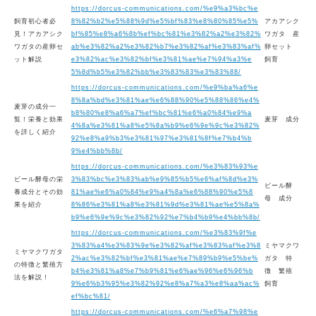
https://dorcus-communications.com/%e9%a3%bc%e
飼育初心者必
8%82%b2%e5%88%9d%e5%bf%83%e8%80%85%e5%
アカアシク
見！アカアシク
bf%85%e8%a6%8b%ef%bc%81%e3%82%a2%e3%82%
ワガタ 産
ワガタの産卵セ
ab%e3%82%a2%e3%82%b7%e3%82%af%e3%83%af%
卵セット
ット解説
e3%82%ac%e3%82%bf%e3%81%ae%e7%94%a3%e
飼育
5%8d%b5%e3%82%bb%e3%83%83%e3%83%88/
https://dorcus-communications.com/%e9%ba%a6%e
8%8a%bd%e3%81%ae%e6%88%90%e5%88%86%e4%
麦芽の成分一
b8%80%e8%a6%a7%ef%bc%81%e6%a0%84%e9%a
覧！栄養と効果
麦芽 成分
4%8a%e3%81%a8%e5%8a%b9%e6%9e%9c%e3%82%
を詳しく紹介
92%e8%a9%b3%e3%81%97%e3%81%8f%e7%b4%b
9%e4%bb%8b/
https://dorcus-communications.com/%e3%83%93%e
ビール酵母の栄
3%83%bc%e3%83%ab%e9%85%b5%e6%af%8d%e3%
ビール酵
養成分とその効
81%ae%e6%a0%84%e9%a4%8a%e6%88%90%e5%8
母 成分
果を紹介
8%86%e3%81%a8%e3%81%9d%e3%81%ae%e5%8a%
b9%e6%9e%9c%e3%82%92%e7%b4%b9%e4%bb%8b/
https://dorcus-communications.com/%e3%83%9f%e
3%83%a4%e3%83%9e%e3%82%af%e3%83%af%e3%8
ミヤマクワ
ミヤマクワガタ
2%ac%e3%82%bf%e3%81%ae%e7%89%b9%e5%be%
ガタ 特
の特徴と繁殖方
b4%e3%81%a8%e7%b9%81%e6%ae%96%e6%96%b
徴 繁殖
法を解説！
9%e6%b3%95%e3%82%92%e8%a7%a3%e8%aa%ac%
飼育
ef%bc%81/
https://dorcus-communications.com/%e6%a7%98%e