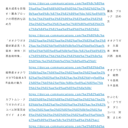
https://dorcus-communications.com/%e6%9c%80%e
最大成長を目指
5%a4%a7%e6%88%90%e9%95%b7%e3%82%92%e7%
菌糸 ブロ
す！菌糸ブロッ
9b%ae%e6%8c%87%e3%81%99%ef%bc%81%e8%8f%
ック 詰め
クの理想的な詰
8c%e7%b3%b8%e3%83%96%e3%83%ad%e3%83%8
方
め方
3%e3%82%af%e3%81%ae%e7%90%86%e6%83%b3%
e7%9a%84%e3%81%aa%e8%a9%b0%e3%82%81/
https://dorcus-communications.com/%e3%80%8c%e
「オオクワガタ
3%82%aa%e3%82%aa%e3%82%af%e3%83%af%e3%8
オオクワガ
愛好家必見！久
2%ac%e3%82%bf%e6%84%9b%e5%a5%bd%e5%ae%
タ 久留
留米・神埼・川
b6%e5%bf%85%e8%a6%8b%ef%bc%81%e4%b9%85%
米 神埼
西血統特集」
e7%95%99%e7%b1%b3%e3%83%bb%e7%a5%9e%e
川西 血統
5%9f%bc%e3%83%bb%e5%b7%9d%e8%a5%bf/
https://dorcus-communications.com/%e8%83%bd%e
オオクワガ
能勢産オオクワ
5%8b%a2%e7%94%a3%e3%82%aa%e3%82%aa%e3%
タ 能勢
ガタYG血統＆S
82%af%e3%83%af%e3%82%ac%e3%82%bfyg%e8%a
ＹＧ血統
R血統の魅力
1%80%e7%b5%b1%ef%bc%86sr%e8%a1%80%e7%b
ＳＲ血統
5%b1%e3%81%ae%e9%ad%85%e5%8a%9b/
https://dorcus-communications.com/%e3%82%ab%e
かぶとむ
カブトムシ・ク
3%83%96%e3%83%88%e3%83%a0%e3%82%b7%e3%
し・クワガ
ワガタのダニと
83%bb%e3%82%af%e3%83%af%e3%82%ac%e3%82%
タ ダニ
コバエ対策完全
bf%e3%81%ae%e3%83%80%e3%83%8b%e3%81%a
コバエ 対
ガイド まとめ
8%e3%82%b3%e3%83%90%e3%82%a8%e5%af%be%
策 まとめ
e7%ad%96%e5%ae%8c%e5%85%a8%e3%82%ac/
https://dorcus-communications.com/%e5%88%9d%e