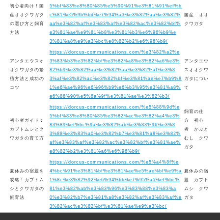
初心者向け！国
5%bf%83%e8%80%85%e5%90%91%e3%81%91%ef%b
産オオクワガタ
c%81%e5%9b%bd%e7%94%a3%e3%82%aa%e3%82%
国産 オオ
の選び方と飼育
aa%e3%82%af%e3%83%af%e3%82%ac%e3%82%bf%
クワガタ
方法
e3%81%ae%e9%81%b8%e3%81%b3%e6%96%b9%e
3%81%a8%e9%a3%bc%e8%82%b2%e6%96%b9/
https://dorcus-communications.com/%e3%82%a2%e
アンタエウスオ
3%83%b3%e3%82%bf%e3%82%a8%e3%82%a6%e3%
アンタエウ
オクワガタの繁
82%b9%e3%82%aa%e3%82%aa%e3%82%af%e3%8
スオオクワ
殖方法と成功の
3%af%e3%82%ac%e3%82%bf%e3%81%ae%e7%b9%8
ガタについ
コツ
1%e6%ae%96%e6%96%b9%e6%b3%95%e3%81%a8%
て
e6%88%90%e5%8a%9f%e3%81%ae%e3%82%b3/
https://dorcus-communications.com/%e5%88%9d%e
飼育の仕
5%bf%83%e8%80%85%e3%82%ac%e3%82%a4%e3%
初心者ガイド：
方 初心
83%89%ef%bc%9a%e3%82%ab%e3%83%96%e3%8
カブトムシとク
者 かぶと
3%88%e3%83%a0%e3%82%b7%e3%81%a8%e3%82%
ワガタの育て方
むし クワ
af%e3%83%af%e3%82%ac%e3%82%bf%e3%81%ae%
ガタ
e8%82%b2%e3%81%a6%e6%96%b9/
https://dorcus-communications.com/%e5%a4%8f%e
夏休みの宿題を
4%bc%91%e3%81%bf%e3%81%ae%e5%ae%bf%e9%a
夏休みの宿
攻略！カブトム
1%8c%e3%82%92%e6%94%bb%e7%95%a5%ef%bc%
題 カブト
シとクワガタの
81%e3%82%ab%e3%83%96%e3%83%88%e3%83%a
ムシ クワ
飼育法
0%e3%82%b7%e3%81%a8%e3%82%af%e3%83%af%e
ガタ
3%82%ac%e3%82%bf%e3%81%ae%e9%a3%bc/