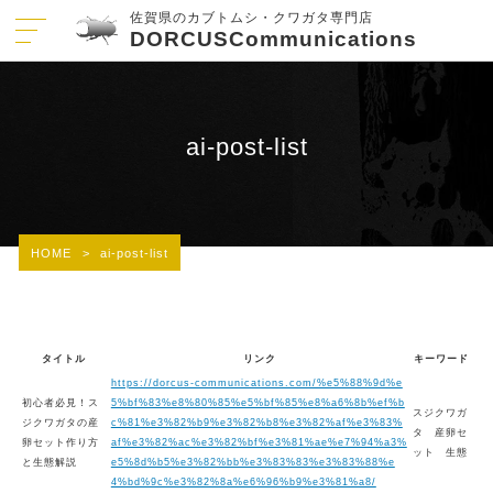
佐賀県のカブトムシ・クワガタ専門店
DORCUSCommunications
ai-post-list
HOME
>
ai-post-list
タイトル
リンク
キーワード
https://dorcus-communications.com/%e5%88%9d%e
初心者必見！ス
5%bf%83%e8%80%85%e5%bf%85%e8%a6%8b%ef%b
スジクワガ
ジクワガタの産
c%81%e3%82%b9%e3%82%b8%e3%82%af%e3%83%
タ 産卵セ
卵セット作り方
af%e3%82%ac%e3%82%bf%e3%81%ae%e7%94%a3%
ット 生態
と生態解説
e5%8d%b5%e3%82%bb%e3%83%83%e3%83%88%e
4%bd%9c%e3%82%8a%e6%96%b9%e3%81%a8/