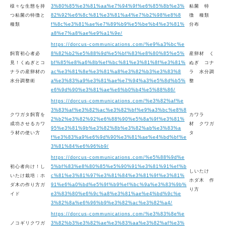
様々な生態を持
3%80%85%e3%81%aa%e7%94%9f%e6%85%8b%e3%
粘菌 特
つ粘菌の特徴と
82%92%e6%8c%81%e3%81%a4%e7%b2%98%e8%8
徴 種類
種類
f%8c%e3%81%ae%e7%89%b9%e5%be%b4%e3%81%
分布
a8%e7%a8%ae%e9%a1%9e/
https://dorcus-communications.com/%e9%a3%bc%e
飼育初心者必
8%82%b2%e5%88%9d%e5%bf%83%e8%80%85%e5%
産卵材 く
見！くぬぎとコ
bf%85%e8%a6%8b%ef%bc%81%e3%81%8f%e3%81%
ぬぎ コナ
ナラの産卵材の
ac%e3%81%8e%e3%81%a8%e3%82%b3%e3%83%8
ラ 水分調
水分調整術
a%e3%83%a9%e3%81%ae%e7%94%a3%e5%8d%b5%
整
e6%9d%90%e3%81%ae%e6%b0%b4%e5%88%86/
https://dorcus-communications.com/%e3%82%af%e
3%83%af%e3%82%ac%e3%82%bf%e9%a3%bc%e8%8
クワガタ飼育を
カワラ
2%b2%e3%82%92%e6%88%90%e5%8a%9f%e3%81%
成功させるカワ
材 クワガ
95%e3%81%9b%e3%82%8b%e3%82%ab%e3%83%a
ラ材の使い方
タ
f%e3%83%a9%e6%9d%90%e3%81%ae%e4%bd%bf%e
3%81%84%e6%96%b9/
https://dorcus-communications.com/%e5%88%9d%e
初心者向け！し
5%bf%83%e8%80%85%e5%90%91%e3%81%91%ef%b
しいたけ
いたけ栽培：ホ
c%81%e3%81%97%e3%81%84%e3%81%9f%e3%81%
ホダ木 作
ダ木の作り方ガ
91%e6%a0%bd%e5%9f%b9%ef%bc%9a%e3%83%9b%
り方
イド
e3%83%80%e6%9c%a8%e3%81%ae%e4%bd%9c%e
3%82%8a%e6%96%b9%e3%82%ac%e3%82%a4/
https://dorcus-communications.com/%e3%83%8e%e
ノコギリクワガ
3%82%b3%e3%82%ae%e3%83%aa%e3%82%af%e3%